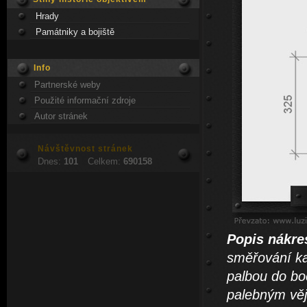
Hrady
Památniky a bojiště
Info
Partnerské weby
Použité informační zdroje
Autor stránek
Návštěvnost stránek
Dnes:
101
Celkem:
690158
Popis nákre
směřování kaž
palbou do bo
palebným vějí