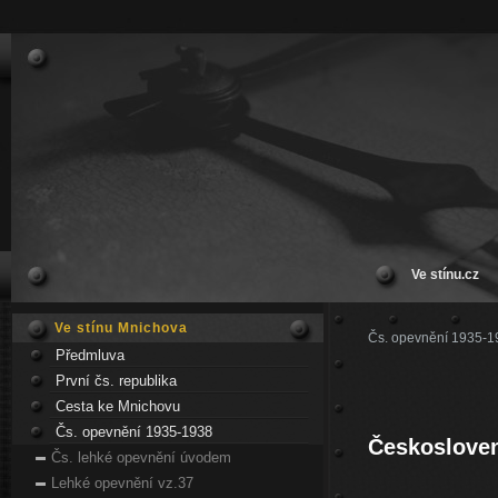
Ve stínu.cz
Ve stínu Mnichova
Čs. opevnění 1935-1
Předmluva
První čs. republika
Cesta ke Mnichovu
Čs. opevnění 1935-1938
Českosloven
Čs. lehké opevnění úvodem
Lehké opevnění vz.37