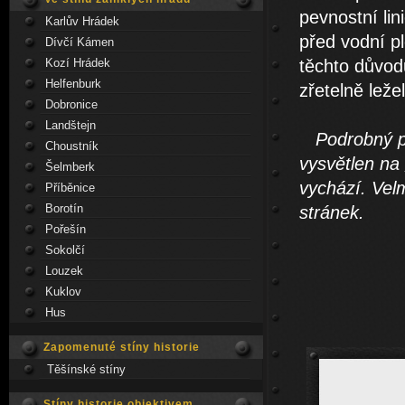
pevnostní lin
Karlův Hrádek
před vodní p
Dívčí Kámen
Kozí Hrádek
těchto důvod
Helfenburk
zřetelně lež
Dobronice
Landštejn
Podrobný pop
Choustník
vysvětlen na
Šelmberk
vychází. Vel
Příběnice
Borotín
stránek.
Pořešín
Sokolčí
Louzek
Kuklov
Hus
Zapomenuté stíny historie
Těšínské stíny
Stíny historie objektivem