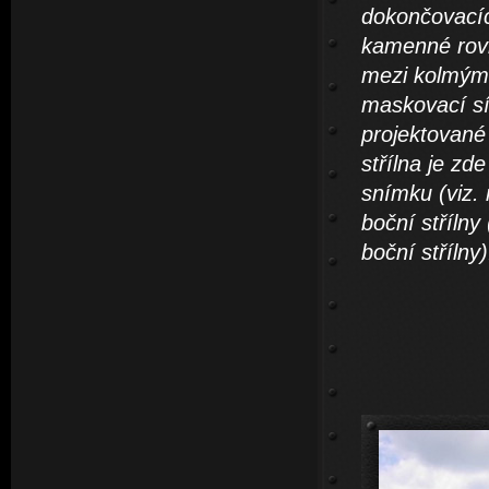
dokončovacíc
kamenné rovn
mezi kolmými 
maskovací sít
projektované
střílna je zd
snímku (viz. 
boční střílny
boční střílny)