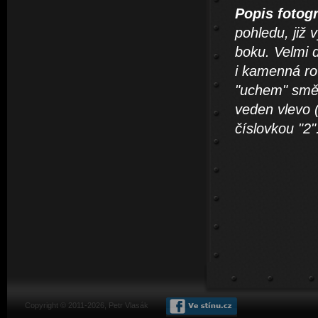
Popis fotogr
pohledu,
již 
boku. Velmi d
i kamenná r
"uchem" směr
veden vlevo (
číslovkou "2"
Copyright © 2011-2026, Petr Vlasák