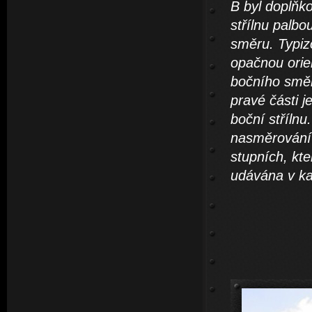
B byl doplňk
střílnu palb
směru. Typizo
opačnou orien
bočního směr
pravé části je
boční střílnu
nasměrování 
stupních, kte
udávána v ka