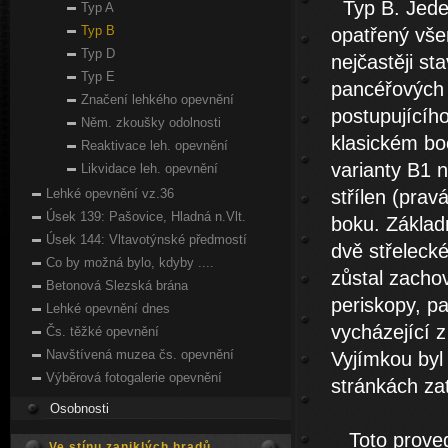
Typ B. Jeden
Typ A
Typ B
opatřený vše
Typ D
nejčastěji s
Typ E
pancéřových s
Značení lehkého opevnění
postupujícího
Něm. zkoušky odolnosti
klasickém bo
Reaktivace leh. opevnění
varianty B1 
Likvidace leh. opevnění
Lehké opevnění vz.36
střílen (pra
Úsek 139: Pašovice, Hladná n.Vlt.
boku. Základn
Úsek 144: Vltavotýnské předmostí
dvě střelecké
Co by možná bylo, kdyby ....
zůstal zachov
Betonová Slezská brána
periskopy, p
Lehké opevnění dnes
vycházející z
Čs. těžké opevnění
Navštívená muzea čs. opevnění
Vyjímkou byl
Výběrová fotogalerie opevnění
stránkách za
Osobnosti
Toto provede
Ve stínu zaniklých hradů