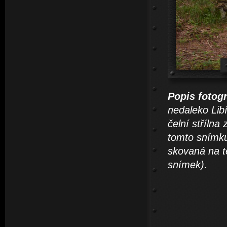
Popis fotogr
nedaleko Lib
čelní střílna
tomto snímku
skovaná na té
snímek).