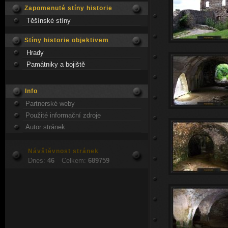
Zapomenuté stíny historie
Těšínské stíny
Stíny historie objektivem
Hrady
Památniky a bojiště
Info
Partnerské weby
Použité informační zdroje
Autor stránek
Návštěvnost stránek
Dnes:
46
Celkem:
689759