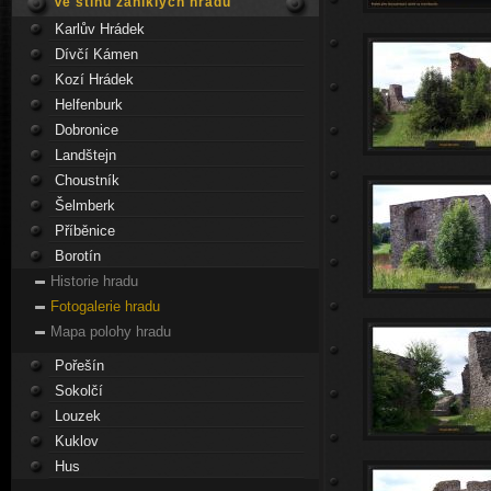
Ve stínu zaniklých hradů
Karlův Hrádek
Dívčí Kámen
Kozí Hrádek
Helfenburk
Dobronice
Landštejn
Choustník
Šelmberk
Příběnice
Borotín
Historie hradu
Fotogalerie hradu
Mapa polohy hradu
Pořešín
Sokolčí
Louzek
Kuklov
Hus